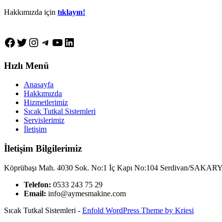
Hakkımızda için
tıklayın!
Facebook
Twitter
Instagram
Telegram
YouTube
LinkedIn
Hızlı Menü
Anasayfa
Hakkımızda
Hizmetlerimiz
Sıcak Tutkal Sistemleri
Servislerimiz
İletişim
İletişim Bilgilerimiz
Köprübaşı Mah. 4030 Sok. No:1 İç Kapı No:104 Serdivan/SAKAR
Telefon:
0533 243 75 29
Email:
info@aymesmakine.com
Sıcak Tutkal Sistemleri -
Enfold WordPress Theme by Kriesi