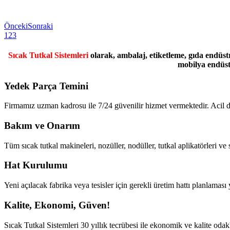
Önceki
Sonraki
1
2
3
Sıcak Tutkal Sistemleri
olarak, ambalaj, etiketleme, gıda endüst
mobilya endüstr
Yedek Parça Temini
Firmamız uzman kadrosu ile 7/24 güvenilir hizmet vermektedir. Acil do
Bakım ve Onarım
Tüm sıcak tutkal makineleri, nozüller, nodüller, tutkal aplikatörleri ve 
Hat Kurulumu
Yeni açılacak fabrika veya tesisler için gerekli üretim hattı planlamas
Kalite, Ekonomi, Güven!
Sıcak Tutkal Sistemleri 30 yıllık tecrübesi ile ekonomik ve kalite oda