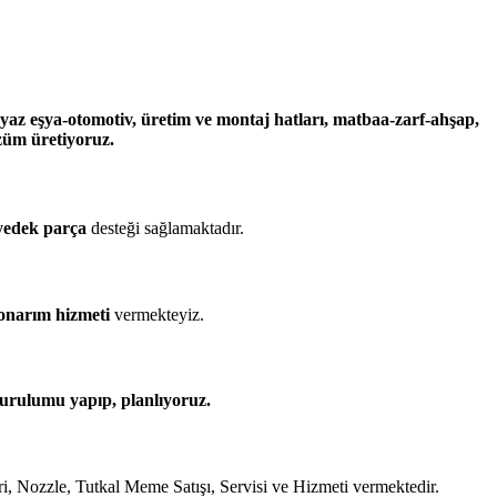
eyaz eşya-otomotiv, üretim ve montaj hatları, matbaa-zarf-ahşap,
özüm üretiyoruz.
yedek parça
desteği sağlamaktadır.
narım hizmeti
vermekteyiz.
urulumu
yapıp, planlıyoruz.
eri, Nozzle, Tutkal Meme Satışı, Servisi ve Hizmeti vermektedir.