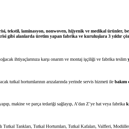
risi, tekstil, laminasyon, nonwoven, hijyenik ve medikal ürünler, b
isi gibi alanlarda üretim yapan fabrika ve kuruluşlara 3 yıldır ç
ğacak ihtiyaçlarınıza karşı onarım ve montaj işçiliği ve fabrika teslim
sıcak tutkal hortumlarının arızalarında yerinde servis hizmeti ile
bakım o
ı yapıp, makine ve parça tedariği sağlayıp, A’dan Z’ye hat veya fabrika
k
klı Tutkal Tankları, Tutkal Hortumları, Tutkal Kafaları, Valfleri, Modüll